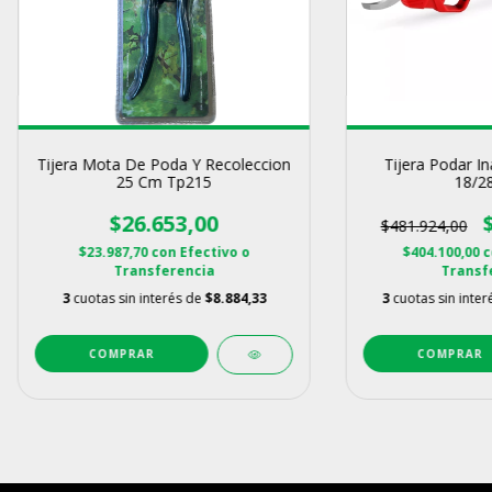
Tijera Mota De Poda Y Recoleccion
Tijera Podar In
25 Cm Tp215
18/28
$26.653,00
$481.924,00
$23.987,70
con
Efectivo o
$404.100,00
c
Transferencia
Transf
3
cuotas sin interés de
$8.884,33
3
cuotas sin inte