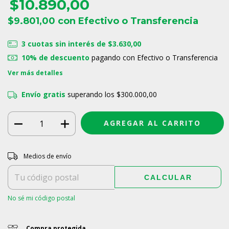
$10.890,00
$9.801,00
con
Efectivo o Transferencia
3
cuotas sin interés de
$3.630,00
10% de descuento
pagando con Efectivo o Transferencia
Ver más detalles
Envío gratis
superando los
$300.000,00
Entregas para el CP:
CAMBIAR CP
Medios de envío
CALCULAR
No sé mi código postal
Compra protegida