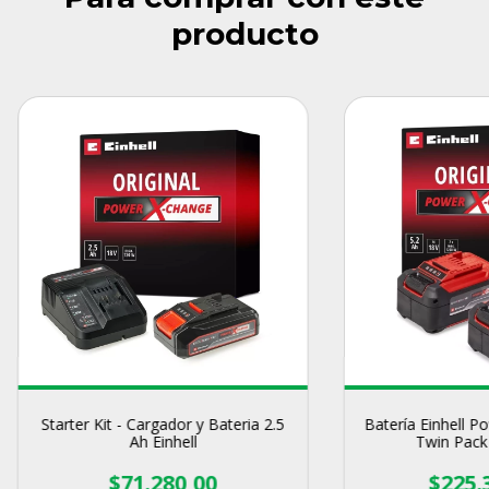
producto
Starter Kit - Cargador y Bateria 2.5
Batería Einhell P
Ah Einhell
Twin Pack 
$71.280,00
$225.