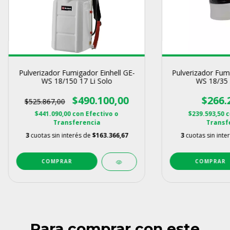
Pulverizador Fumigador Einhell GE-
Pulverizador Fumi
WS 18/150 17 Li Solo
WS 18/35 3
$490.100,00
$266.
$525.867,00
$441.090,00
con
Efectivo o
$239.593,50
c
Transferencia
Transf
3
cuotas sin interés de
$163.366,67
3
cuotas sin inte
Para comprar con este