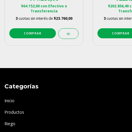
$64.152,00
con
Efectivo o
$202.856,40
c
Transferencia
Transf
3
cuotas sin interés de
$23.760,00
3
cuotas sin inte
Categorías
Inicio
Productos
Riego