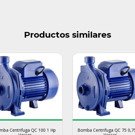
Productos similares
Bomba Centrifuga QC 75 0,7
mba Centrifuga QC 100 1 Hp
Vasser
Vasser