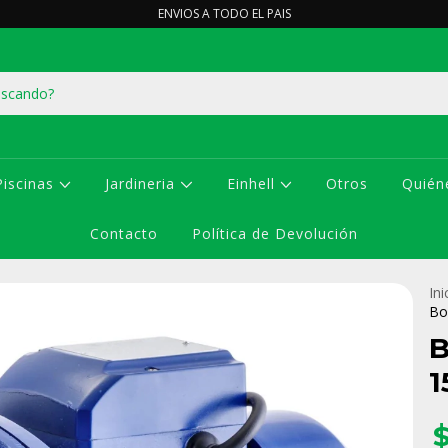
ENVIOS A TODO EL PAIS
Piscinas
Jardineria
Einhell
Otros
Quién
Contacto
Política de Devolución
Ini
Bo
B
1