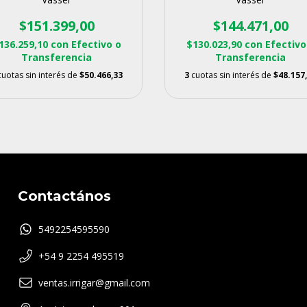
$144.471,00
$151.399,00
$130.023,90
con
Efectivo
136.259,10
con
Efectivo o
Transferencia
Transferencia
3
cuotas sin interés de
$48.157
cuotas sin interés de
$50.466,33
Contactános
5492254595590
+54 9 2254 495519
ventas.irrigar@gmail.com