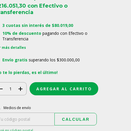
216.051,30
con
Efectivo o
ransferencia
3
cuotas sin interés de
$80.019,00
10% de descuento
pagando con Efectivo o
Transferencia
r más detalles
Envío gratis
superando los
$300.000,00
o te lo pierdas, es el último!
regas para el CP:
CAMBIAR CP
Medios de envío
CALCULAR
sé mi código postal