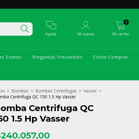
0
Ayuda
Mi cuenta
Mi carrito
es Somos
Preguntas Frecuentes
Cómo Comprar
cio
>
Bombas
>
Bombas Centrifugas
>
Vasser
>
mba Centrifuga QC 150 1.5 Hp Vasser
omba Centrifuga QC
50 1.5 Hp Vasser
$240.057,00